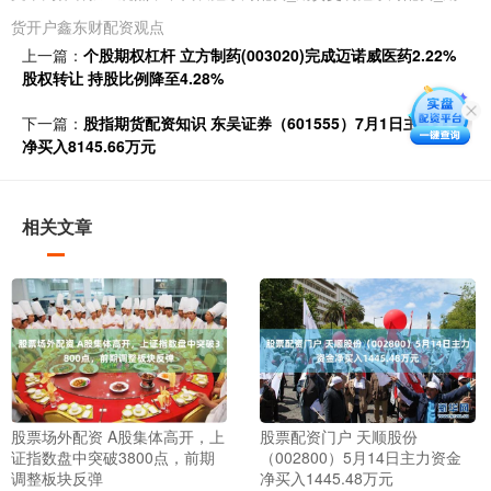
货开户鑫东财配资观点
上一篇：
个股期权杠杆 立方制药(003020)完成迈诺威医药2.22%
股权转让 持股比例降至4.28%
下一篇：
股指期货配资知识 东吴证券（601555）7月1日主力资金
净买入8145.66万元
相关文章
股票场外配资 A股集体高开，上
股票配资门户 天顺股份
证指数盘中突破3800点，前期
（002800）5月14日主力资金
调整板块反弹
净买入1445.48万元