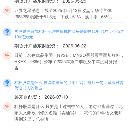
期货开户鑫东财配资
：
2026-05-25
证券之星消息，截至2025年5月13日收盘，华特气体
(688268)报收于51.8元，下跌1.61%，换手率1.65%，
买股票里面加杠杆 全球投资机构淡马锡领投TOP TOY，估值约
100亿港元
期货开户鑫东财配资
：
2026-06-22
日前，名创优品集团（NYSE：MNSO买股票里面加杠杆，
HKEX：9896）公布了2025年第二季度及半年度财务报
告。
杠杆股票是什么 被课本删掉的《卖油翁》最后一句，藏着对古
代读书人的暴击
鑫东财配资
：
2026-07-10
杠杆股票是什么 只要是上过初中的人，绝对都背诵过，北
宋大文豪欧阳修的名篇《卖油翁》。 我们的中学语文老师
讲到这里，总会语