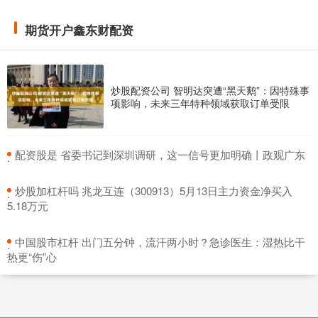
带杠杆的股票 恒瑞医药悉数行使H股超额配售权 额外募资
14.72亿港元
期货开户鑫东财配资
期货交易鑫东财配资
：
2026-05-27
中访网数据 江苏恒瑞医药股份有限公司
(600276.SH/1276.HK)宣布，其H股全球发售的稳定价格期
炒股配资公司 智明达突遭“黑天鹅”：因特殊事
项影响，未来三年特种领域获取订单受限
已于2025
最大的股票配资平台 赛恩斯（688480）7月1日主力资金净买
入95.96万元
​配资股是 省委书记到深圳调研，这一信号更加明确丨政观广东
·
期货交易鑫东财配资
：
2026-05-29
​炒股加杠杆吗 兆龙互连（300913）5月13日主力资金净买入
·
证券之星消息，截至2025年7月1日收盘，赛恩斯(688480)
5.18万元
报收于33.03元，上涨2.74%，换手率1.57%，成
​中国股市杠杆 出门五分钟，流汗两小时？急诊医生：湿热比干
·
热更“伤”心