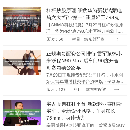
抛出惊人论断：人工智能将在5年内超越全
人类的智力....
杠杆炒股原理 细数华为新款鸿蒙电
脑六大“行业第一” 重量轻至798克
【CNMO科技消息】7月29日杠杆炒股原
理，华为在北京798艺术区举办鸿蒙电脑
新品技术沟通会，正式揭晓了全新超轻薄
阅读：56
栏目：鑫东财配资
鸿蒙旗舰笔记本——华为MateBook Pro....
正规期货配资公司排行 雷军预热小
米澎程N90 Max 后车门90度开合
可塞两辆公路车
7月29日正规期货配资公司排行，小米创
始人雷军通过社交平台预热旗下全新车型
小米澎程N90 Max，重点展示了车辆后车
阅读：129
栏目：鑫东财配资
门大角度开合设计与可变空间布局。 一、
近90....
实盘股票杠杆平台 新款起亚赛图斯
实车，全新设计风格，车身加长
75mm，两种动力
塞图斯是悦达起亚旗下的一款紧凑级SUV