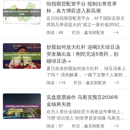
天眼，杜绝外....
恒指期货配资平台 抵制出售世界
杯，各方博弈进入新高潮
近日恒指期货配资平台，对于国际足联主
席因凡蒂诺提出的“成立一家价值200亿美
元的子公司运营世界杯及其他赛事，并向
阅读：68
栏目：鑫东财配资
私人投资者出售少数股权”等提议，各大洲
足联纷纷表....
炒股如何放大杠杆 连喝3天绿豆汤
突发脑出血！刚吃完这5类药，别
碰绿豆汤→
夏日炎炎炒股如何放大杠杆， 绿豆汤备上
了吗？ 清热解暑， 一碗下去整个人都舒坦
了。 但你可能不知道， 绿豆汤和很多药物
阅读：115
栏目：鑫东财配资
存在“干扰”。 最近，福建一位女士把绿豆
汤....
实盘股票操作 马斯克预言2036年
金钱将失效
在为人类社会描绘宏大画卷这件事情上，
习惯“语出惊人”的世界首富埃隆·马斯克从
未让人失望过。本月他在接受专访时再次
阅读：57
栏目：鑫东财配资