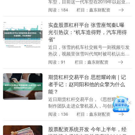
车型，目前这一代车型在2019年以起亚
KX3的名字国产上市实盘股票杠杆平台，
阅读：184
栏目：鑫东财配资
在2023年中期改款之后更名为了塞图斯。
在上市....
实盘股票杠杆平台 张雪座驾秦L曝
光引热议：“机车造得野，汽车用得
省”
近日，张雪的机车社交账号一则视频引发
热议，视频里张雪叫代驾时被司机认出，
其座驾被网友指出疑似比亚迪秦L。此视频
阅读：91
栏目：鑫东财配资
也引发各大媒体纷纷跟进报道实盘股票杠
杆平台，“机车....
期货杠杆交易平台 思想耀岭南 | 记
者手记：赵同阳和他的众擎为什么
能？
近日期货杠杆交易平台，《思想耀岭南》
制作团队走进众擎机器人，与创始人赵同
阳对话，现场观看‌众擎URKL全球人形机
阅读：136
栏目：鑫东财配资
器人自由格斗联赛揭幕赛。 让人印象深刻
的是，在铁....
股票配资系统开发 今年上半年，经