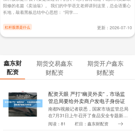
阳修的名篇《卖油翁》。 我们的中学语文老师讲到这里，总会语重心
长地，敲着黑板总结中心思想： “同学....
杠杆股票是什么
更新：2026-07-10
鑫东财
期货交易鑫东
期货开户鑫东
配资
财配资
财配资
配资天眼 严打“幽灵外卖”，市场监
管总局要给外卖商户发电子身份证
南都N视频记者获悉，国家市场监管总局
在7月31日上午召开了食品安全专题新闻
发布会。会上，相关负责人表示，为进一
阅读：81
栏目：鑫东财配资
步从源头上铲除“幽灵外卖”滋生土壤配资