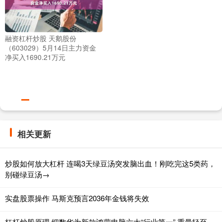
融资杠杆炒股 天鹅股份
（603029）5月14日主力资金
净买入1690.21万元
相关更新
炒股如何放大杠杆 连喝3天绿豆汤突发脑出血！刚吃完这5类药，
别碰绿豆汤→
实盘股票操作 马斯克预言2036年金钱将失效
杠杆炒股原理 细数华为新款鸿蒙电脑六大“行业第一” 重量轻至