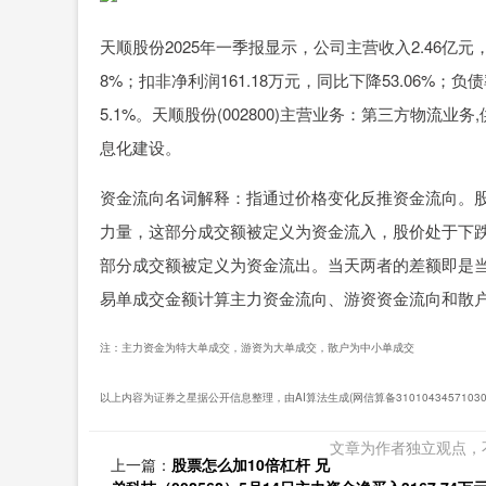
天顺股份2025年一季报显示，公司主营收入2.46亿元，同
8%；扣非净利润161.18万元，同比下降53.06%；负债
5.1%。天顺股份(002800)主营业务：第三方物流业
息化建设。
资金流向名词解释：指通过价格变化反推资金流向。
力量，这部分成交额被定义为资金流入，股价处于下
部分成交额被定义为资金流出。当天两者的差额即是
易单成交金额计算主力资金流向、游资资金流向和散
注：主力资金为特大单成交，游资为大单成交，散户为中小单成交
以上内容为证券之星据公开信息整理，由AI算法生成(网信算备3101043457103
文章为作者独立观点，
上一篇：
股票怎么加10倍杠杆 兄