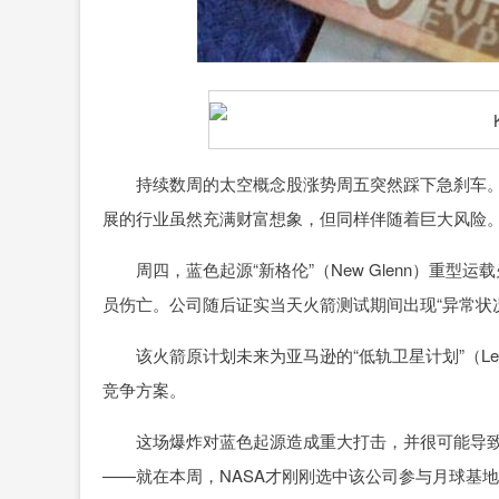
持续数周的太空概念股涨势周五突然踩下急刹车。
展的行业虽然充满财富想象，但同样伴随着巨大风险
周四，蓝色起源“新格伦”（New Glenn）重型
员伤亡。公司随后证实当天火箭测试期间出现“异常状况
该火箭原计划未来为亚马逊的“低轨卫星计划”（Leo）部署
竞争方案。
这场爆炸对蓝色起源造成重大打击，并很可能导致
——就在本周，NASA才刚刚选中该公司参与月球基