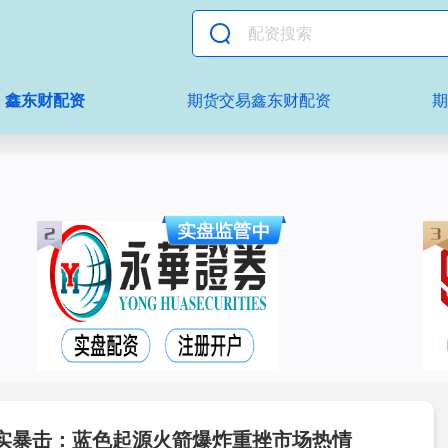
鑫东财配资
期货交易鑫东财配资
实暴击：蓝色起源火箭爆炸重挫市场热情