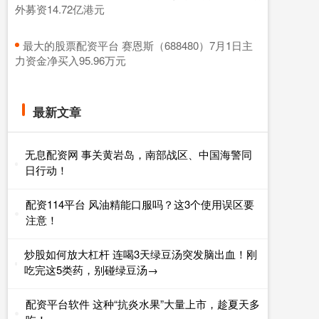
外募资14.72亿港元
​最大的股票配资平台 赛恩斯（688480）7月1日主
力资金净买入95.96万元
最新文章
无息配资网 事关黄岩岛，南部战区、中国海警同
日行动！
配资114平台 风油精能口服吗？这3个使用误区要
注意！
炒股如何放大杠杆 连喝3天绿豆汤突发脑出血！刚
吃完这5类药，别碰绿豆汤→
配资平台软件 这种“抗炎水果”大量上市，趁夏天多