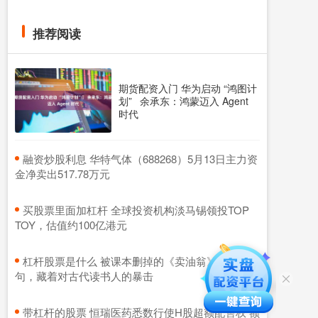
推荐阅读
期货配资入门 华为启动 “鸿图计
划” 余承东：鸿蒙迈入 Agent
时代
​融资炒股利息 华特气体（688268）5月13日主力资
金净卖出517.78万元
​买股票里面加杠杆 全球投资机构淡马锡领投TOP
TOY，估值约100亿港元
​杠杆股票是什么 被课本删掉的《卖油翁》最后一
句，藏着对古代读书人的暴击
​带杠杆的股票 恒瑞医药悉数行使H股超额配售权 额