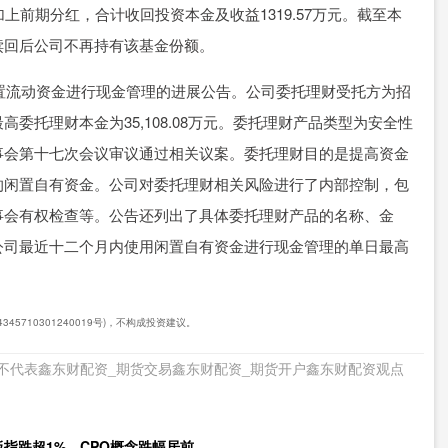
账，加上前期分红，合计收回投资本金及收益1319.57万元。截至本
赎回后公司不再持有该基金份额。
闲置流动资金进行现金管理的进展公告。公司委托理财受托方为招
委托理财本金为35,108.08万元。委托理财产品类型为安全性
事会第十七次会议审议通过相关议案。委托理财目的是提高资金
的闲置自有资金。公司对委托理财相关风险进行了内部控制，包
事会有权检查等。公告还列出了具体委托理财产品的名称、金
公司最近十二个月内使用闲置自有资金进行现金管理的单日最高
5710301240019号)，不构成投资建议。
不代表鑫东财配资_期货交易鑫东财配资_期货开户鑫东财配资观点
指跌超1%，CPO概念跌幅居前