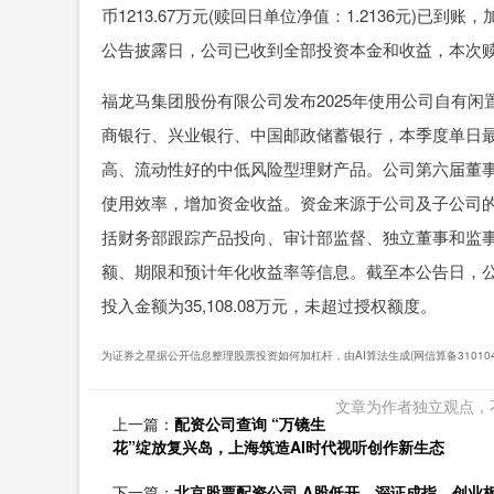
币1213.67万元(赎回日单位净值：1.2136元)已到
公告披露日，公司已收到全部投资本金和收益，本次
福龙马集团股份有限公司发布2025年使用公司自有
商银行、兴业银行、中国邮政储蓄银行，本季度单日最高
高、流动性好的中低风险型理财产品。公司第六届董
使用效率，增加资金收益。资金来源于公司及子公司
括财务部跟踪产品投向、审计部监督、独立董事和监
额、期限和预计年化收益率等信息。截至本公告日，
投入金额为35,108.08万元，未超过授权额度。
为证券之星据公开信息整理股票投资如何加杠杆，由AI算法生成(网信算备31010434
文章为作者独立观点，
上一篇：
配资公司查询 “万镜生
花”绽放复兴岛，上海筑造AI时代视听创作新生态
下一篇：
北京股票配资公司 A股低开，深证成指、创业板