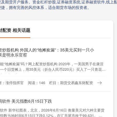
及期货开户服务。资金杠杆炒股,证券融资系统,证券融资软件,线上配
便捷，拥有完善的风控体系，适合期货市场的投资者。
财配资 相关话题
资炒股机构 外国人的“地摊捡漏”：35美元买到一只小
果是明永乐官窑
能“地摊捡漏”吗？网上配资炒股机构 2020年，一美国男子在康涅
一个旧货摊上，用35美元（折合人民币220元）买入了一只青花小
鉴定，这....
者：涨停指挥官
阅读：146
栏目：期货交易鑫东财配资
易软件 美元指数6月15日下跌
软件 新华社图表，北京，2026年6月16日 衡量美元对六种主要货
指数当地时间6月15日下跌0.12%，在汇市尾市收于99.631。 新