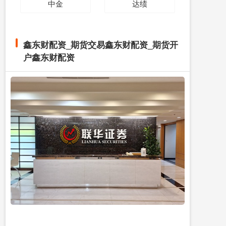
中金
达绩
鑫东财配资_期货交易鑫东财配资_期货开
户鑫东财配资