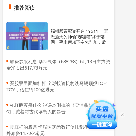
推荐阅读
福州股票配资开户 1954年，罪
恶滔天的神偷“赛狸猫”终于落
网，毛主席却下令先别杀，后
​融资炒股利息 华特气体（688268）5月13日主力资
金净卖出517.78万元
​买股票里面加杠杆 全球投资机构淡马锡领投TOP
TOY，估值约100亿港元
​杠杆股票是什么 被课本删掉的《卖油翁》最后一
句，藏着对古代读书人的暴击
​带杠杆的股票 恒瑞医药悉数行使H股超额配售权 额
外募资14.72亿港元