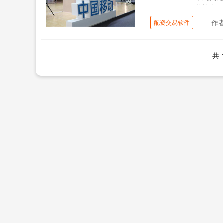
华社发配..
作
配资交易软件
共 