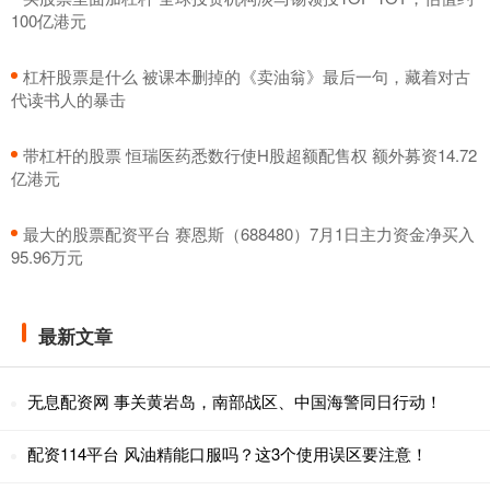
100亿港元
​杠杆股票是什么 被课本删掉的《卖油翁》最后一句，藏着对古
代读书人的暴击
​带杠杆的股票 恒瑞医药悉数行使H股超额配售权 额外募资14.72
亿港元
​最大的股票配资平台 赛恩斯（688480）7月1日主力资金净买入
95.96万元
最新文章
无息配资网 事关黄岩岛，南部战区、中国海警同日行动！
配资114平台 风油精能口服吗？这3个使用误区要注意！