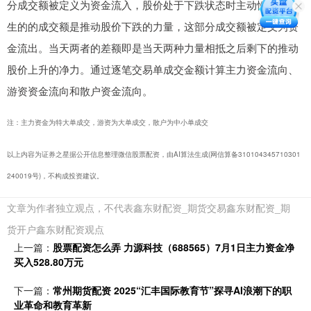
分成交额被定义为资金流入，股价处于下跌状态时主动性卖单产
生的的成交额是推动股价下跌的力量，这部分成交额被定义为资
金流出。当天两者的差额即是当天两种力量相抵之后剩下的推动
股价上升的净力。通过逐笔交易单成交金额计算主力资金流向、
游资资金流向和散户资金流向。
注：主力资金为特大单成交，游资为大单成交，散户为中小单成交
以上内容为证券之星据公开信息整理微信股票配资，由AI算法生成(网信算备310104345710301
240019号)，不构成投资建议。
文章为作者独立观点，不代表鑫东财配资_期货交易鑫东财配资_期
货开户鑫东财配资观点
上一篇：
股票配资怎么弄 力源科技（688565）7月1日主力资金净
买入528.80万元
下一篇：
常州期货配资 2025“汇丰国际教育节”探寻AI浪潮下的职
业革命和教育革新