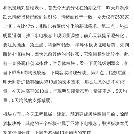
和讯投顾刘昌松表示，首先今天的分化在预期之中，昨天判断涨
跌比情绪指标已经到达81%，情绪面过于一致。今天仅有2533家
上涨，占比47%，涨跌比有继续分化的基础需求。第二点，热点
明显退潮，雅下水电概念出现明显调整，前几天就提示呢分化，
要注意抛压。第三点，科创50指数，半导体板块涨幅居前，先判
断是补涨结构，因为此前其他的指数涨，它涨幅相对比较小。此
前一直强调科创50指数，半导体板块，看一下周线级别双金，但
当下乖离5周均线较远，下周容易出现分歧。第四点，指数层面，
昨天判断沪指有确认3613点的技术需求，那么注意的是不可缩
量。今天冲高至3610点，呈现明显缩量态势，量能不足，5天均
量，5天均线的支撑减弱。
板块方面，今天工程机械、建筑、酿酒建成板块跌幅居前，除酿
酒板块外，其他的三个板块都属于亚雅下电概念，酿酒板块本周
初就强调分歧，下周先看5周10周均线的支撑。