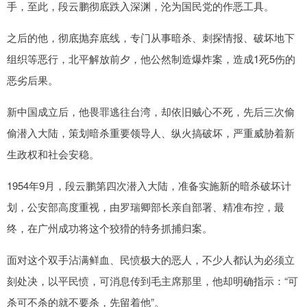
手，至此，段云鹏彻底跌入深渊，沦为国民党的作恶工具。
之后的他，彻底抛弃底线，专门从事暗杀、刺探情报、破坏地下
组织等恶行，北平解放前夕，他公然制造爆炸案，造成1死5伤的
恶劣后果。
新中国成立后，他畏罪逃往台湾，却依旧贼心不死，先后三次偷
偷潜入大陆，策划暗杀重要领导人、纵火搞破坏，严重威胁着新
生政权和社会安稳。
1954年9月，段云鹏第四次潜入大陆，准备实施新的暗杀破坏计
划，公安部高度重视，由罗瑞卿部长亲自部署、精准布控，最
终，在广州成功将这个狡猾的特务抓捕归案。
面对这个双手沾满鲜血、民愤极大的恶人，不少人都认为必须立
刻处决，以平民愤，可消息传到毛主席那里，他却明确指示：“可
杀可不杀的就不要杀，先留着他”。