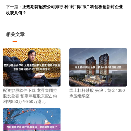
下一篇：
正规期货配资公司排行 种“药”得“果” 科创板创新药企业
收获几何？
相关文章
配资炒股软件下载 龙昇集团控
线上杠杆炒股 头狼：黄金4380
股发盈喜 预期年度股东应占纯
承压继续空
利约850万至950万港元