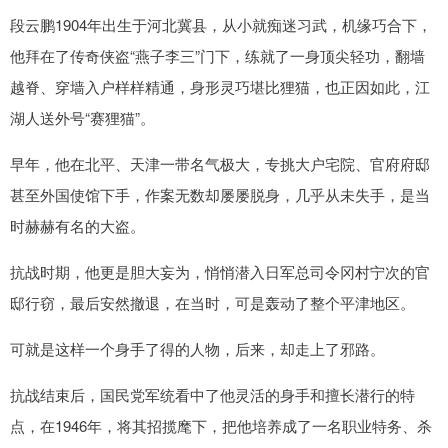
段云鹏1904年出生于河北冀县，从小就痴迷习武，机缘巧合下，
他拜在了传奇侠盗“燕子李三”门下，练就了一身顶尖轻功，翻墙
越脊、穿墙入户样样精通，身形灵巧堪比狸猫，也正因如此，江
湖人送外号“赛狸猫”。
早年，他在北平、天津一带名气极大，专挑大户宅院、官府府邸
甚至外国使馆下手，作案无数却屡屡脱身，几乎从未失手，是当
时赫赫有名的大盗。
抗战时期，他更是胆大妄为，悄悄潜入日军总司令冈村宁次的官
邸行窃，最后安然撤退，在当时，可是轰动了整个平津地区。
可就是这样一个身手了得的人物，后来，却走上了邪路。
抗战结束后，国民党军统看中了他灵活的身手和擅长潜行的特
点，在1946年，将其招揽麾下，把他培养成了一名职业特务、杀