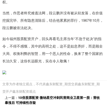
权。
当然，作恶者终究难逃法网，段云鹏并没有被从轻发落，在价值
挖掘完毕、所有隐患清除后，结合他累累的罪行，1967年10月，
段云鹏被依法处决。
如今福州股票配资开户，回头再看毛主席当年“不急于处决”的指
令，不得不感慨，其中的高明之处，这不是姑息养奸，而是顾全
大局、权衡利弊的智慧，用一个恶人的性命，换来了整个国家的
长治久安，这份长远眼光，实在令人敬佩！
文章为作者独立观点，不代表鑫东财配资_期货交易鑫东财配资_期
货开户鑫东财配资观点
上一篇：
10倍股票配资 微纳星空冲刺民营商业卫星第一股：营收
暴涨后 可持续性存疑