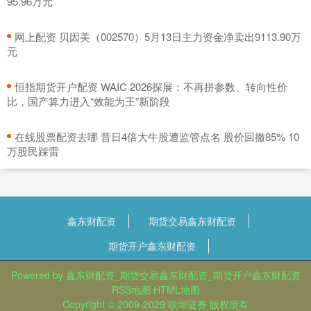
95.96万元
​网上配资 贝因美（002570）5月13日主力资金净卖出9113.90万
元
​恒指期货开户配资 WAIC 2026探展：不再拼参数、转向性价
比，国产算力进入“效能为王”新阶段
​在线股票配资去哪 昔日4倍大牛股遭监管点名 股价回撤85% 10
万股民踩雷
鑫东财配资
期货交易鑫东财配资
期货开户鑫东财配资
Powered by
鑫东财配资_期货交易鑫东财配资_期货开户鑫东财配资
RSS地图
HTML地图
Copyright
© 2009-2029
联华证券
版权所有